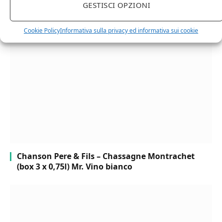
GESTISCI OPZIONI
Cipriani Arrigo, Vino Rosso Veneto IGT 2015,
Bottiglia Numerata, Produzione Limitata, 750 Ml
Cookie Policy
Informativa sulla privacy ed informativa sui cookie
Chanson Pere & Fils – Chassagne Montrachet
(box 3 x 0,75l) Mr. Vino bianco