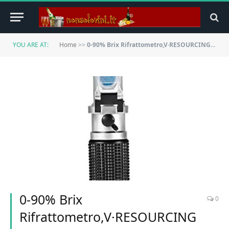
YOU ARE AT:
Home
>>
0-90% Brix Rifrattometro,V·RESOURCING Portatile Brix Refractometer Misurare Gamma 0 a 90% Strumento di Contenuto Rilevazione Zucchero per Produzione di Zucchero, Bevande, Frutta,Cibo, ecc
0-90% Brix
0
Rifrattometro,V·RESOURCING