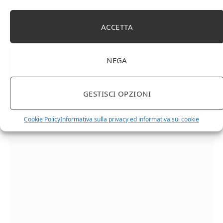
ACCETTA
NEGA
GESTISCI OPZIONI
Chanson Pere & Fils – Chassagne Montrachet
Cookie Policy
Informativa sulla privacy ed informativa sui cookie
(box 3 x 0,75l) Mr. Vino bianco