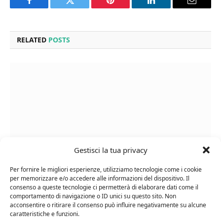
Facebook
Twitter
Pinterest
LinkedIn
Email
RELATED
POSTS
Gestisci la tua privacy
Per fornire le migliori esperienze, utilizziamo tecnologie come i cookie
per memorizzare e/o accedere alle informazioni del dispositivo. Il
Cipriani Arrigo, Vino Rosso Veneto IGT 2015,
consenso a queste tecnologie ci permetterà di elaborare dati come il
Bottiglia Numerata, Produzione Limitata, 750 Ml
comportamento di navigazione o ID unici su questo sito. Non
acconsentire o ritirare il consenso può influire negativamente su alcune
caratteristiche e funzioni.