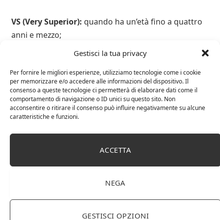
VS (Very Superior):
quando ha un’età fino a quattro
anni e mezzo;
VSOP (Very Superior Old Pale) o VO (Very Old)
:
Gestisci la tua privacy
quando ha un’età compresa fra i quattro anni e
Per fornire le migliori esperienze, utilizziamo tecnologie come i cookie
mezzo e i sei anni e mezzo;
per memorizzare e/o accedere alle informazioni del dispositivo. Il
consenso a queste tecnologie ci permetterà di elaborare dati come il
Vieille Reserve (Vecchia Riserva), Grande
comportamento di navigazione o ID unici su questo sito. Non
Réserve (Gran Riserva), Royal, Vieux (Vecchio),
acconsentire o ritirare il consenso può influire negativamente su alcune
caratteristiche e funzioni.
XO (Extra Old) e Napoléon
: ha un’età superiore a sei
anni e mezzo;
ACCETTA
Hors d’Age e Paradis
: quando ha un’età maggiore di
sei anni e mezzo.
NEGA
brandy
cognac
GESTISCI OPZIONI