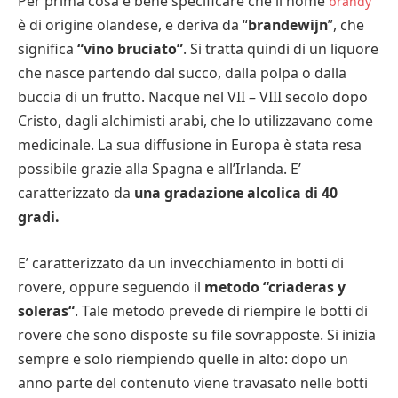
Per prima cosa è bene specificare che il nome
brandy
è di origine olandese, e deriva da “
brandewijn
”, che
significa
“vino bruciato”
. Si tratta quindi di un liquore
che nasce partendo dal succo, dalla polpa o dalla
buccia di un frutto. Nacque nel VII – VIII secolo dopo
Cristo, dagli alchimisti arabi, che lo utilizzavano come
medicinale. La sua diffusione in Europa è stata resa
possibile grazie alla Spagna e all’Irlanda. E’
caratterizzato da
una gradazione alcolica di 40
gradi.
E’ caratterizzato da un invecchiamento in botti di
rovere, oppure seguendo il
metodo “criaderas y
soleras“
. Tale metodo prevede di riempire le botti di
rovere che sono disposte su file sovrapposte. Si inizia
sempre e solo riempiendo quelle in alto: dopo un
anno parte del contenuto viene travasato nelle botti