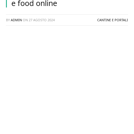
e food online
BY
ADMIN
ON
27 AGOSTO 2024
CANTINE E PORTALI