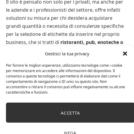
Il sito è pensato non solo per i privati, ma anche per
le aziende e i professionisti del settore, offre infatti
soluzioni su misura per chi desidera acquistare
grandi quantità o necessita di consulenze specifiche
per la selezione di etichette da inserire nel proprio
business, che si tratti di
ristoranti, pub, enoteche o
catering di alto livello
. Inoltre, sono spesso presenti
Gestisci la tua privacy
offerte speciali e promozioni esclusive, dedicate ai
Per fornire le migliori esperienze, utilizziamo tecnologie come i cookie
clienti più affezionati o a chi decide di iscriversi alla
per memorizzare e/o accedere alle informazioni del dispositivo. Il
newsletter.
consenso a queste tecnologie ci permetterà di elaborare dati come il
comportamento di navigazione o ID unici su questo sito. Non
acconsentire o ritirare il consenso può influire negativamente su alcune
La Champagnerie si distingue quindi per essere
caratteristiche e funzioni.
molto più di un semplice e-commerce
: rappresenta
una vera e propria esperienza nel mondo
ACCETTA
dell’enologia, un luogo virtuale dove ogni dettaglio è
pensato per celebrare l’eccellenza di questo prodotto.
Attraverso un servizio di qualità, una selezione
NEGA