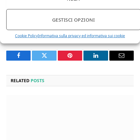
accurata e una proposta editoriale ricca e stimolante,
il sito riesce a coinvolgere tanto i neofiti quanto gli
GESTISCI OPZIONI
appassionati più esperti.
Cookie Policy
Informativa sulla privacy ed informativa sui cookie
Facebook
Twitter
Pinterest
LinkedIn
Email
RELATED
POSTS