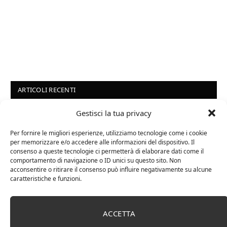
ARTICOLI RECENTI
Gestisci la tua privacy
24 FEBBRAIO 2025
Distillati di frutta africani
Per fornire le migliori esperienze, utilizziamo tecnologie come i cookie
per memorizzare e/o accedere alle informazioni del dispositivo. Il
consenso a queste tecnologie ci permetterà di elaborare dati come il
comportamento di navigazione o ID unici su questo sito. Non
27 AGOSTO 2024
acconsentire o ritirare il consenso può influire negativamente su alcune
caratteristiche e funzioni.
La Champagnerie: vini, bollicine, champagne,
distillati e food online
ACCETTA
1 APRILE 2024