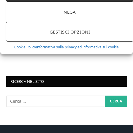
Differenza tra brandy e cognac: tutte le
curiosità
NEGA
6 MARZO 2024
GESTISCI OPZIONI
Differenza tra whisky scozzese e whiskey
irlandesi
Cookie Policy
Informativa sulla privacy ed informativa sui cookie
RICERCA NEL SITO