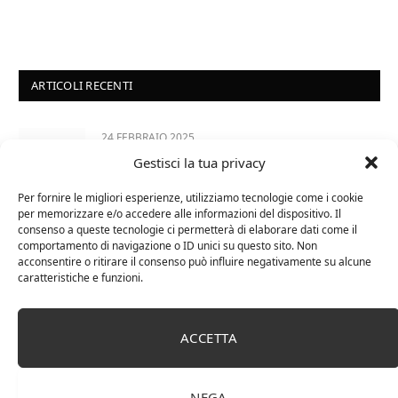
ARTICOLI RECENTI
24 FEBBRAIO 2025
Gestisci la tua privacy
Distillati di frutta africani
Per fornire le migliori esperienze, utilizziamo tecnologie come i cookie
per memorizzare e/o accedere alle informazioni del dispositivo. Il
27 AGOSTO 2024
consenso a queste tecnologie ci permetterà di elaborare dati come il
comportamento di navigazione o ID unici su questo sito. Non
La Champagnerie: vini, bollicine, champagne,
acconsentire o ritirare il consenso può influire negativamente su alcune
distillati e food online
caratteristiche e funzioni.
1 APRILE 2024
ACCETTA
Differenza tra brandy e cognac: tutte le
curiosità
NEGA