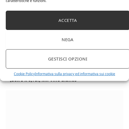
caratteristiche e funzioni.
ACCETTA
NEGA
GESTISCI OPZIONI
Chanson Pere & Fils – Chassagne Montrachet
Cookie Policy
Informativa sulla privacy ed informativa sui cookie
(box 3 x 0,75l) Mr. Vino bianco