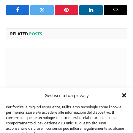
Facebook
Twitter
Pinterest
LinkedIn
Email
RELATED
POSTS
Gestisci la tua privacy
Per fornire le migliori esperienze, utilizziamo tecnologie come i cookie
per memorizzare e/o accedere alle informazioni del dispositivo. Il
consenso a queste tecnologie ci permetterà di elaborare dati come il
Cipriani Arrigo, Vino Rosso Veneto IGT 2015,
comportamento di navigazione o ID unici su questo sito. Non
Bottiglia Numerata, Produzione Limitata, 750 Ml
acconsentire o ritirare il consenso può influire negativamente su alcune