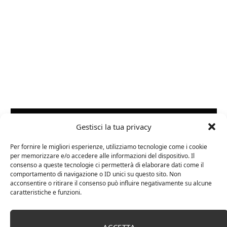
ARTICOLI RECENTI
Gestisci la tua privacy
24 FEBBRAIO 2025
Per fornire le migliori esperienze, utilizziamo tecnologie come i cookie
per memorizzare e/o accedere alle informazioni del dispositivo. Il
Distillati di frutta africani
consenso a queste tecnologie ci permetterà di elaborare dati come il
comportamento di navigazione o ID unici su questo sito. Non
acconsentire o ritirare il consenso può influire negativamente su alcune
caratteristiche e funzioni.
27 AGOSTO 2024
La Champagnerie: vini, bollicine, champagne,
distillati e food online
ACCETTA