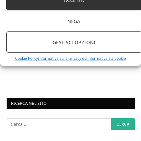
1 APRILE 2024
NEGA
Differenza tra brandy e cognac: tutte le
curiosità
GESTISCI OPZIONI
6 MARZO 2024
Differenza tra whisky scozzese e whiskey
Cookie Policy
Informativa sulla privacy ed informativa sui cookie
irlandesi
RICERCA NEL SITO