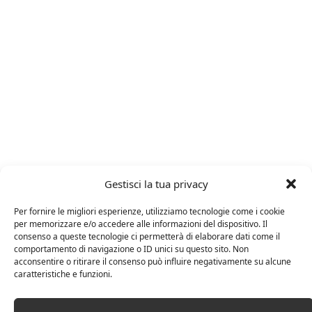
ARTICOLI RECENTI
Gestisci la tua privacy
Per fornire le migliori esperienze, utilizziamo tecnologie come i cookie
24 FEBBRAIO 2025
per memorizzare e/o accedere alle informazioni del dispositivo. Il
consenso a queste tecnologie ci permetterà di elaborare dati come il
Distillati di frutta africani
comportamento di navigazione o ID unici su questo sito. Non
acconsentire o ritirare il consenso può influire negativamente su alcune
caratteristiche e funzioni.
27 AGOSTO 2024
La Champagnerie: vini, bollicine, champagne,