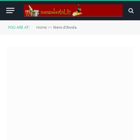
YOU ARE AT:
Home
>>
Nero d’Avola