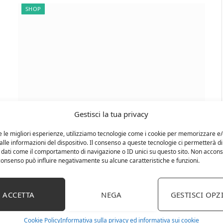
SHOP
1 OTTOBRE 2020
Gestisci la tua privacy
Pavi Torchietto Premitutto In
e le migliori esperienze, utilizziamo tecnologie come i cookie per memorizzare e
Alluminio Pressofuso Brillantato Per
lle informazioni del dispositivo. Il consenso a queste tecnologie ci permetterà di
 dati come il comportamento di navigazione o ID unici su questo sito. Non accons
Alimenti Con Raccoglitore In Acciaio
l consenso può influire negativamente su alcune caratteristiche e funzioni.
Inox.
Torchietto premitutto in alluminio pressofuso
ACCETTA
NEGA
GESTISCI OPZ
brillantato per alimentiRaccoglitore in acciaio
inoxCapacità del cestello: 3 litri…
Cookie Policy
Informativa sulla privacy ed informativa sui cookie