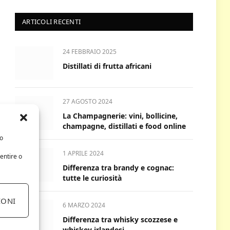
ARTICOLI RECENTI
24 FEBBRAIO 2025
Distillati di frutta africani
27 AGOSTO 2024
La Champagnerie: vini, bollicine,
champagne, distillati e food online
/o
1 APRILE 2024
entire o
Differenza tra brandy e cognac:
tutte le curiosità
IONI
6 MARZO 2024
Differenza tra whisky scozzese e
whiskey irlandesi