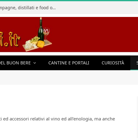
La Champagnerie: vini, bollicine, champagne, distillati e food online
EL BUON BERE
CANTINE E PORTALI
CURIOSITÀ
 ed accessori relativi al vino ed all’enologia, ma anche