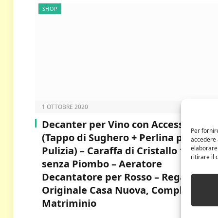
SHOP
1 OTTOBRE 2020
Decanter per Vino con Accessori
Per fornir
(Tappo di Sughero + Perlina per
accedere a
Pulizia) – Caraffa di Cristallo 100%
elaborare
ritirare i
senza Piombo – Aeratore
Decantatore per Rosso – Regalo
Originale Casa Nuova, Compleanno,
Matriminio