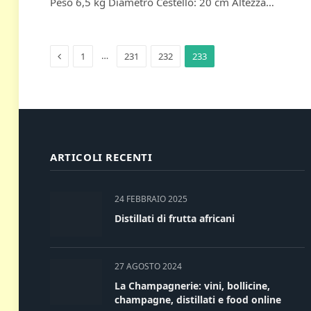
Peso 6,5 kg Diametro Cestello: 20 cm Altezza…
Previous
…
1
231
232
233
ARTICOLI RECENTI
24 FEBBRAIO 2025
Distillati di frutta africani
27 AGOSTO 2024
La Champagnerie: vini, bollicine,
champagne, distillati e food online