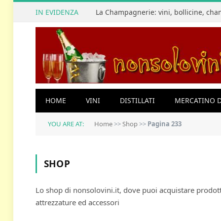
IN EVIDENZA
HOME
VINI
DISTILLATI
MERCATINO D
YOU ARE AT:
Home
>>
Shop
>>
Pagina 233
SHOP
Lo shop di nonsolovini.it, dove puoi acquistare prodotti
attrezzature ed accessori