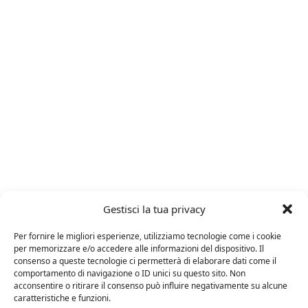
Gestisci la tua privacy
ARTICOLI RECENTI
Per fornire le migliori esperienze, utilizziamo tecnologie come i cookie
per memorizzare e/o accedere alle informazioni del dispositivo. Il
consenso a queste tecnologie ci permetterà di elaborare dati come il
24 FEBBRAIO 2025
comportamento di navigazione o ID unici su questo sito. Non
acconsentire o ritirare il consenso può influire negativamente su alcune
Distillati di frutta africani
caratteristiche e funzioni.