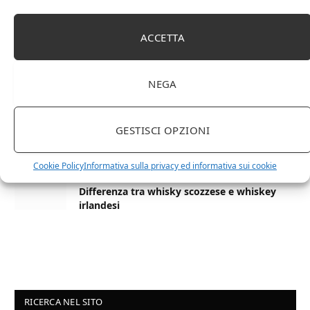
27 AGOSTO 2024
ACCETTA
La Champagnerie: vini, bollicine, champagne,
distillati e food online
NEGA
1 APRILE 2024
Differenza tra brandy e cognac: tutte le
GESTISCI OPZIONI
curiosità
Cookie Policy
Informativa sulla privacy ed informativa sui cookie
6 MARZO 2024
Differenza tra whisky scozzese e whiskey
irlandesi
RICERCA NEL SITO