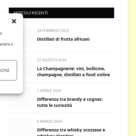
ARTICOLI RECENTI
24 FEBBRAIO 2025
/o
Distillati di frutta africani
entire o
27 AGOSTO 2024
La Champagnerie: vini, bollicine,
IONI
champagne, distillati e food online
1 APRILE 2024
Differenza tra brandy e cognac:
tutte le curiosità
6 MARZO 2024
Differenza tra whisky scozzese e
whiskey irlandesi