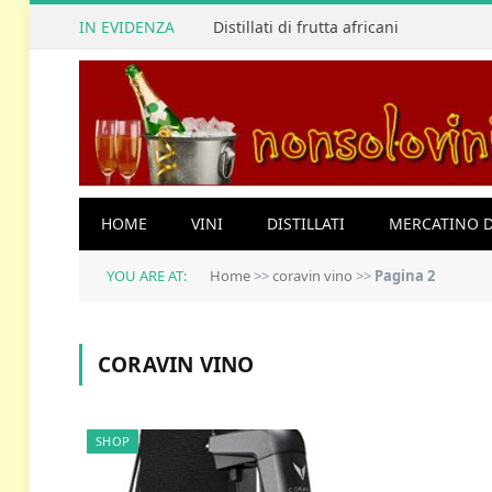
IN EVIDENZA
Distillati di frutta africani
HOME
VINI
DISTILLATI
MERCATINO D
YOU ARE AT:
Home
>>
coravin vino
>>
Pagina 2
CORAVIN VINO
SHOP