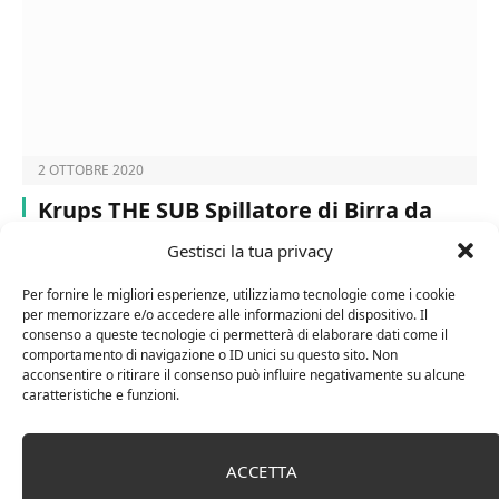
2 OTTOBRE 2020
Krups THE SUB Spillatore di Birra da
Casa Capacità di 2 Litri, Compact
Gestisci la tua privacy
Edition, in Nero
Per fornire le migliori esperienze, utilizziamo tecnologie come i cookie
per memorizzare e/o accedere alle informazioni del dispositivo. Il
THE SUB Compact Edition: spillatore di birra da casa in
consenso a queste tecnologie ci permetterà di elaborare dati come il
colore nero. Da usare in…
comportamento di navigazione o ID unici su questo sito. Non
acconsentire o ritirare il consenso può influire negativamente su alcune
caratteristiche e funzioni.
SHOP
ACCETTA