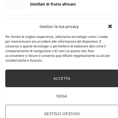
Distillati di frutta africani
27 AGOSTO 2024
Gestisci la tua privacy
La Champagnerie: vini, bollicine, champagne,
distillati e food online
Per fornire le migliori esperienze, utilizziamo tecnologie come i cookie
per memorizzare e/o accedere alle informazioni del dispositivo. Il
consenso a queste tecnologie ci permetterà di elaborare dati come il
1 APRILE 2024
comportamento di navigazione o ID unici su questo sito. Non
acconsentire o ritirare il consenso può influire negativamente su alcune
Differenza tra brandy e cognac: tutte le
caratteristiche e funzioni.
curiosità
6 MARZO 2024
ACCETTA
Differenza tra whisky scozzese e whiskey
irlandesi
NEGA
GESTISCI OPZIONI