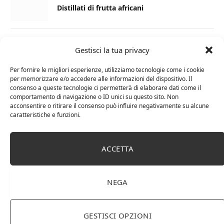
Distillati di frutta africani
27 AGOSTO 2024
Gestisci la tua privacy
La Champagnerie: vini, bollicine, champagne,
distillati e food online
Per fornire le migliori esperienze, utilizziamo tecnologie come i cookie
per memorizzare e/o accedere alle informazioni del dispositivo. Il
consenso a queste tecnologie ci permetterà di elaborare dati come il
1 APRILE 2024
comportamento di navigazione o ID unici su questo sito. Non
acconsentire o ritirare il consenso può influire negativamente su alcune
Differenza tra brandy e cognac: tutte le
caratteristiche e funzioni.
curiosità
6 MARZO 2024
ACCETTA
Differenza tra whisky scozzese e whiskey
irlandesi
NEGA
GESTISCI OPZIONI