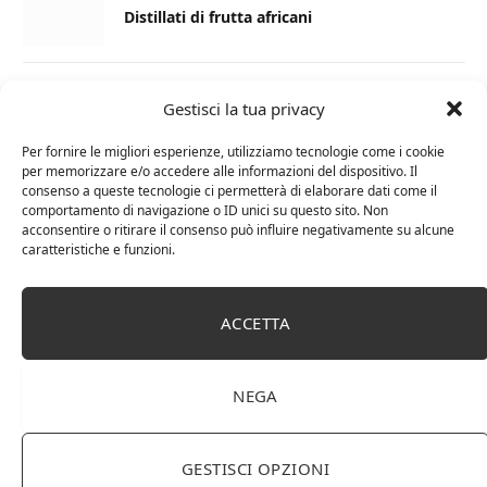
Distillati di frutta africani
27 AGOSTO 2024
Gestisci la tua privacy
La Champagnerie: vini, bollicine, champagne,
distillati e food online
Per fornire le migliori esperienze, utilizziamo tecnologie come i cookie
per memorizzare e/o accedere alle informazioni del dispositivo. Il
consenso a queste tecnologie ci permetterà di elaborare dati come il
1 APRILE 2024
comportamento di navigazione o ID unici su questo sito. Non
acconsentire o ritirare il consenso può influire negativamente su alcune
Differenza tra brandy e cognac: tutte le
caratteristiche e funzioni.
curiosità
6 MARZO 2024
ACCETTA
Differenza tra whisky scozzese e whiskey
irlandesi
NEGA
GESTISCI OPZIONI