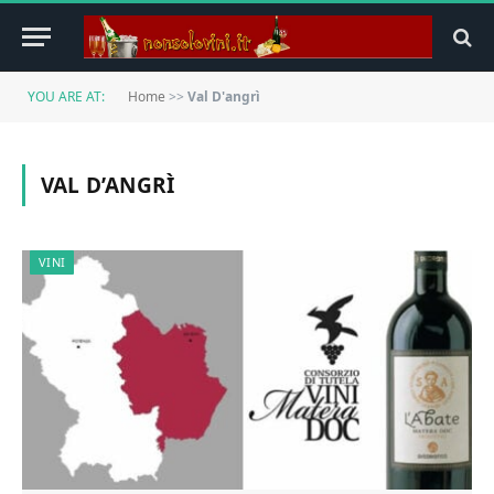
YOU ARE AT:
Home
>>
Val D'angrì
VAL D’ANGRÌ
VINI