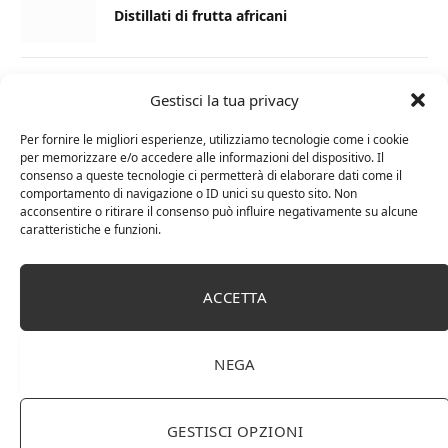
Distillati di frutta africani
27 AGOSTO 2024
Gestisci la tua privacy
La Champagnerie: vini, bollicine, champagne,
distillati e food online
Per fornire le migliori esperienze, utilizziamo tecnologie come i cookie
per memorizzare e/o accedere alle informazioni del dispositivo. Il
consenso a queste tecnologie ci permetterà di elaborare dati come il
1 APRILE 2024
comportamento di navigazione o ID unici su questo sito. Non
acconsentire o ritirare il consenso può influire negativamente su alcune
Differenza tra brandy e cognac: tutte le
caratteristiche e funzioni.
curiosità
6 MARZO 2024
ACCETTA
Differenza tra whisky scozzese e whiskey
irlandesi
NEGA
GESTISCI OPZIONI