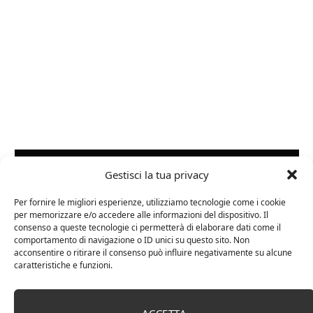
ARTICOLI RECENTI
Gestisci la tua privacy
24 FEBBRAIO 2025
Per fornire le migliori esperienze, utilizziamo tecnologie come i cookie
per memorizzare e/o accedere alle informazioni del dispositivo. Il
Distillati di frutta africani
consenso a queste tecnologie ci permetterà di elaborare dati come il
comportamento di navigazione o ID unici su questo sito. Non
acconsentire o ritirare il consenso può influire negativamente su alcune
caratteristiche e funzioni.
27 AGOSTO 2024
La Champagnerie: vini, bollicine, champagne,
distillati e food online
ACCETTA