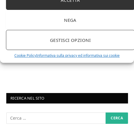
1 APRILE 2024
NEGA
Differenza tra brandy e cognac: tutte le
curiosità
GESTISCI OPZIONI
6 MARZO 2024
Differenza tra whisky scozzese e whiskey
Cookie Policy
Informativa sulla privacy ed informativa sui cookie
irlandesi
RICERCA NEL SITO