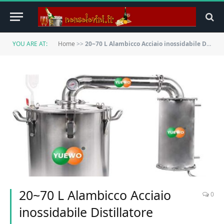
YOU ARE AT:
Home
>>
20~70 L Alambicco Acciaio inossidabile Distillatore Temperatura Acqua Alcool Vino Oli Essenziali Distillazione Completo Kit di Birra FayeLong (20L)
20~70 L Alambicco Acciaio
0
inossidabile Distillatore