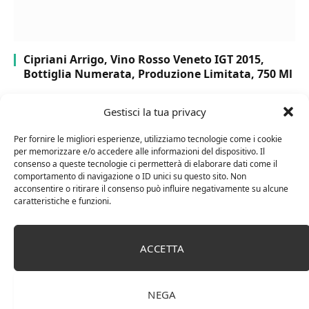
Cipriani Arrigo, Vino Rosso Veneto IGT 2015,
Bottiglia Numerata, Produzione Limitata, 750 Ml
Gestisci la tua privacy
Per fornire le migliori esperienze, utilizziamo tecnologie come i cookie
per memorizzare e/o accedere alle informazioni del dispositivo. Il
consenso a queste tecnologie ci permetterà di elaborare dati come il
comportamento di navigazione o ID unici su questo sito. Non
acconsentire o ritirare il consenso può influire negativamente su alcune
caratteristiche e funzioni.
ACCETTA
Chanson Pere & Fils – Chassagne Montrachet
(box 3 x 0,75l) Mr. Vino bianco
NEGA