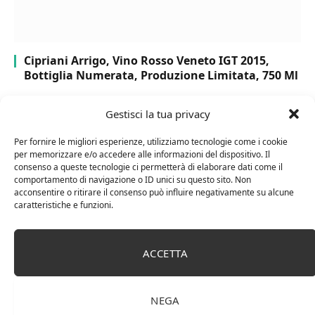
Cipriani Arrigo, Vino Rosso Veneto IGT 2015,
Bottiglia Numerata, Produzione Limitata, 750 Ml
Gestisci la tua privacy
Per fornire le migliori esperienze, utilizziamo tecnologie come i cookie
per memorizzare e/o accedere alle informazioni del dispositivo. Il
consenso a queste tecnologie ci permetterà di elaborare dati come il
comportamento di navigazione o ID unici su questo sito. Non
acconsentire o ritirare il consenso può influire negativamente su alcune
caratteristiche e funzioni.
ACCETTA
Chanson Pere & Fils – Chassagne Montrachet
(box 3 x 0,75l) Mr. Vino bianco
NEGA