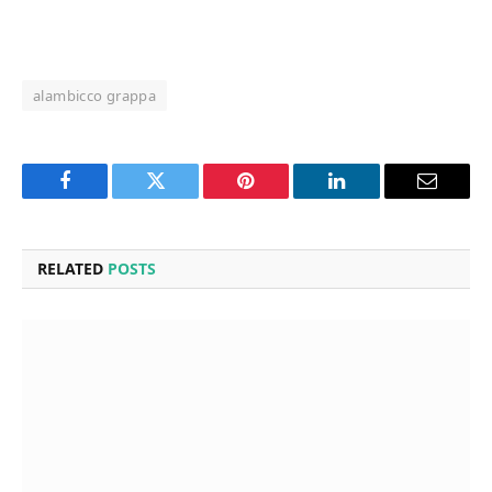
alambicco grappa
Facebook
Twitter
Pinterest
LinkedIn
Email
RELATED
POSTS