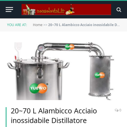
YOU ARE AT:
Home
>>
20~70 L Alambicco Acciaio inossidabile Distillatore Temperatura Acqua Alcool Vino Oli Essenziali Distillazione Completo Kit di Birra FayeLong (50L)
20~70 L Alambicco Acciaio
0
inossidabile Distillatore