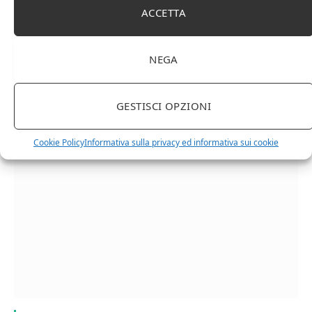
ACCETTA
NEGA
Chanson Pere & Fils – Chassagne Montrachet
GESTISCI OPZIONI
(box 3 x 0,75l) Mr. Vino bianco
Cookie Policy
Informativa sulla privacy ed informativa sui cookie