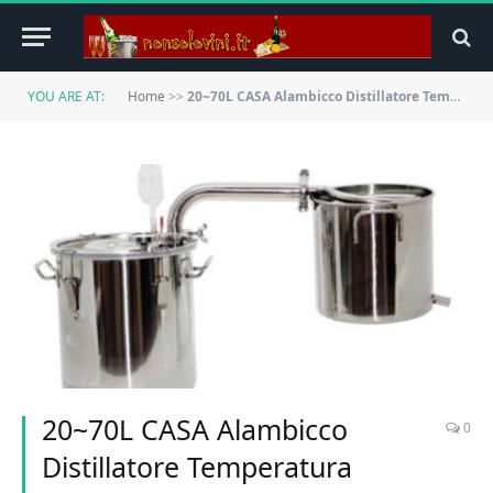
YOU ARE AT:
Home
>>
20~70L CASA Alambicco Distillatore Temperatura Acciaio inossidabile alcool spirito acquavite Brandy Acqua Vino Oil FayeLong (30 L Litri)
20~70L CASA Alambicco
0
Distillatore Temperatura