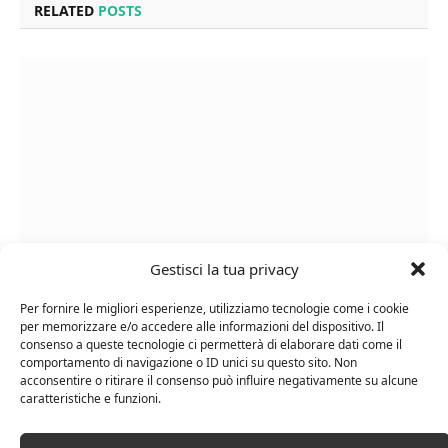
RELATED
POSTS
Gestisci la tua privacy
Cipriani Arrigo, Vino Rosso Veneto IGT 2015,
Per fornire le migliori esperienze, utilizziamo tecnologie come i cookie
Bottiglia Numerata, Produzione Limitata, 750 Ml
per memorizzare e/o accedere alle informazioni del dispositivo. Il
consenso a queste tecnologie ci permetterà di elaborare dati come il
comportamento di navigazione o ID unici su questo sito. Non
acconsentire o ritirare il consenso può influire negativamente su alcune
caratteristiche e funzioni.