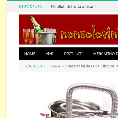
IN EVIDENZA
Distillati di frutta africani
HOME
VINI
DISTILLATI
MERCATINO D
YOU ARE AT:
Home
>>
3 vasetti fai da te da 5 litri 20