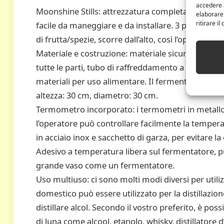
accedere a
Moonshine Stills: attrezzatura completa di distillaz
elaborare
ritirare i
facile da maneggiare e da installare. 3 pentole dist
di frutta/spezie, scorre dall’alto, così l’operatore
Materiale e costruzione: materiale sicuro e non to
tutte le parti, tubo di raffreddamento a bobina in 
materiali per uso alimentare. Il fermentatore è a
altezza: 30 cm, diametro: 30 cm.
Termometro incorporato: i termometri in metallo
l’operatore può controllare facilmente la temperat
in acciaio inox e sacchetto di garza, per evitare l
Adesivo a temperatura libera sul fermentatore, pu
grande vaso come un fermentatore.
Uso multiuso: ci sono molti modi diversi per utilizz
domestico può essere utilizzato per la distillazion
distillare alcol. Secondo il vostro preferito, è poss
di luna come alcool, etanolo, whisky, distillatore d’