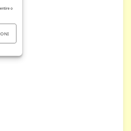
entire o
IONI