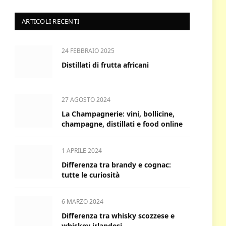
ARTICOLI RECENTI
24 FEBBRAIO 2025
Distillati di frutta africani
27 AGOSTO 2024
La Champagnerie: vini, bollicine,
champagne, distillati e food online
1 APRILE 2024
Differenza tra brandy e cognac:
tutte le curiosità
6 MARZO 2024
Differenza tra whisky scozzese e
whiskey irlandesi