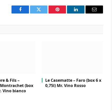
Facebook
Twitter
Pinterest
LinkedIn
Email
e & Fils –
Le Casematte – Faro (box 6 x
Montrachet (box
0,75l) Mr. Vino Rosso
r. Vino bianco