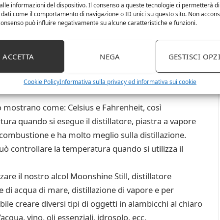
lle informazioni del dispositivo. Il consenso a queste tecnologie ci permetterà di
ione, adatta per principianti o distillatori esperti,
 dati come il comportamento di navigazione o ID unici su questo sito. Non accons
l consenso può influire negativamente su alcune caratteristiche e funzioni.
illatore, innovativo il flusso di vapore nel lato del vaso
 può preparare il proprio gusto facilmente.
ssico e in acciaio inossidabile, non c’è alcun piombo in
ACCETTA
NEGA
GESTISCI OPZ
acciaio inox e rame, tutte le parti sono realizzate con
ppositamente addensato. (Dimensioni: capacità: 20 l,
Cookie Policy
Informativa sulla privacy ed informativa sui cookie
 mostrano come: Celsius e Fahrenheit, così
ura quando si esegue il distillatore, piastra a vapore
a combustione e ha molto meglio sulla distillazione.
ò controllare la temperatura quando si utilizza il
are il nostro alcol Moonshine Still, distillatore
e di acqua di mare, distillazione di vapore e per
ibile creare diversi tipi di oggetti in alambicchi al chiaro
acqua, vino, oli essenziali, idrosolo, ecc.