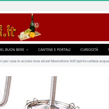
EL BUON BERE
CANTINE E PORTALI
CURIOSITÀ
 litri per casa in acciaio inox alcool Moonshine Still Spirits caldaia acqu