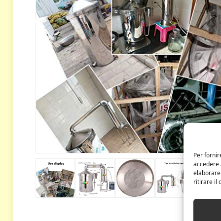
Per fornir
accedere a
elaborare
ritirare i