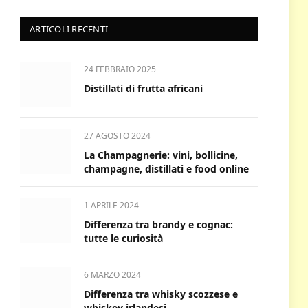
ARTICOLI RECENTI
24 FEBBRAIO 2025
Distillati di frutta africani
27 AGOSTO 2024
La Champagnerie: vini, bollicine,
champagne, distillati e food online
1 APRILE 2024
Differenza tra brandy e cognac:
tutte le curiosità
6 MARZO 2024
Differenza tra whisky scozzese e
whiskey irlandesi