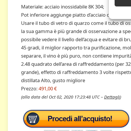
Materiale: acciaio inossidabile 8K 304;
Pot inferiore aggiunge piatto d’acciaio da 2,5 mm,
Usare il tubo di vetro di quarzo come il tubo di 
la sua gamma è più grande di osservazione a spe
possibile vedere il livello dell’acqua e evitare di b
45 gradi, il miglior rapporto tra purificazione, mo
separare, il vino è più puro, non contiene impurità
2.48 quadrato dell’area di raffreddamento (per 3
grande), effetto di raffreddamento 3 volte rispetto
distillata Alto, gusto migliore
Prezzo:
491,00 €
(alla data del Oct 02, 2020 17:23:48 UTC –
Dettagli
)