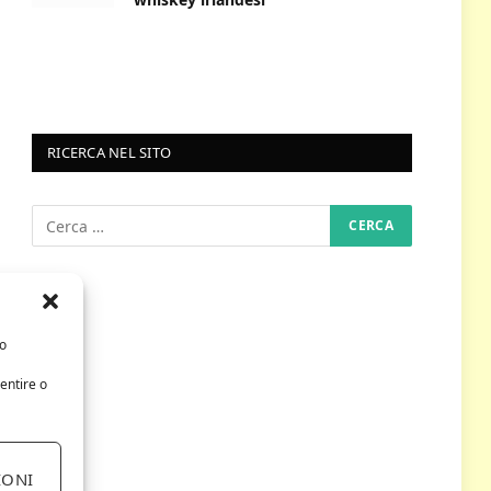
RICERCA NEL SITO
/o
entire o
IONI