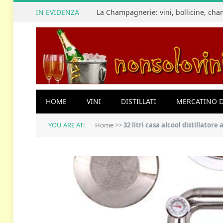
IN EVIDENZA
HOME
VINI
DISTILLATI
MERCATINO D
YOU ARE AT:
Home
>>
32 litri casa alcool distillato