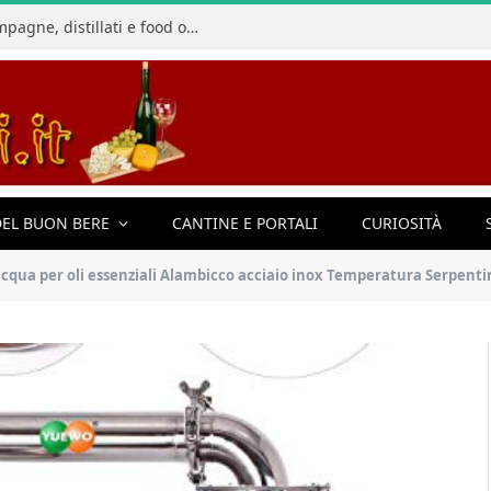
La Champagnerie: vini, bollicine, champagne, distillati e food online
EL BUON BERE
CANTINE E PORTALI
CURIOSITÀ
re acqua per oli essenziali Alambicco acciaio inox Temperatura Serpent