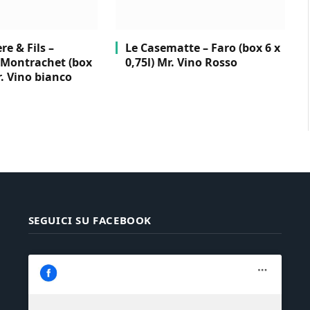
e & Fils –
Le Casematte – Faro (box 6 x
Montrachet (box
0,75l) Mr. Vino Rosso
r. Vino bianco
SEGUICI SU FACEBOOK