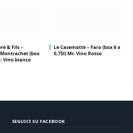
e & Fils –
Le Casematte – Faro (box 6 x
Montrachet (box
0,75l) Mr. Vino Rosso
r. Vino bianco
SEGUICI SU FACEBOOK