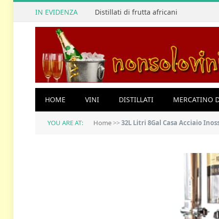
IN EVIDENZA
Distillati di frutta africani
HOME
VINI
DISTILLATI
MERCATINO D
YOU ARE AT:
Home
>>
32L Litri 8Gal Casa Acciaio Ino