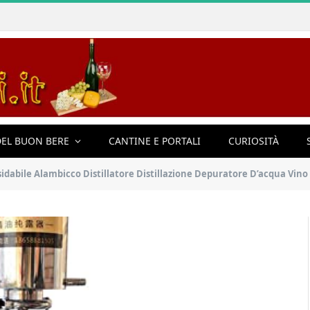
EL BUON BERE
CANTINE E PORTALI
CURIOSITÀ
ssidabile Alambicco Distillatore Distillazione Depuratore D’acqua Vin