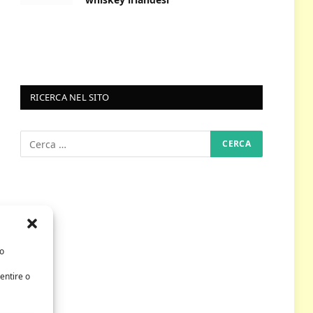
RICERCA NEL SITO
/o
entire o