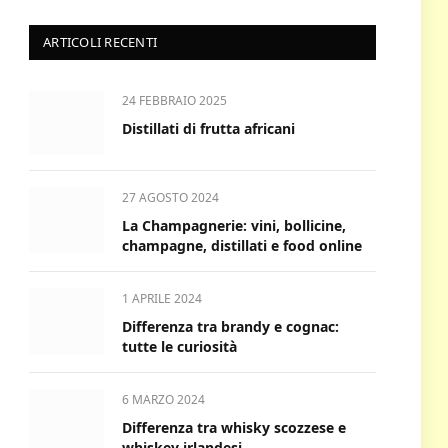
ARTICOLI RECENTI
24 FEBBRAIO 2025
Distillati di frutta africani
27 AGOSTO 2024
La Champagnerie: vini, bollicine,
champagne, distillati e food online
1 APRILE 2024
Differenza tra brandy e cognac:
tutte le curiosità
6 MARZO 2024
Differenza tra whisky scozzese e
whiskey irlandesi