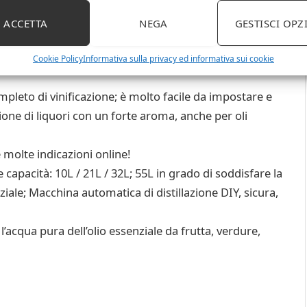
ACCETTA
NEGA
GESTISCI OPZ
 olio essenziale ancora chiaro, è ampiamente usato in
 / Laboratorio / Orto botanico / Bellezza e così via, il
Cookie Policy
Informativa sulla privacy ed informativa sui cookie
ompleto di vinificazione; è molto facile da impostare e
ione di liquori con un forte aroma, anche per oli
 molte indicazioni online!
se capacità: 10L / 21L / 32L; 55L in grado di soddisfare la
nziale; Macchina automatica di distillazione DIY, sicura,
 l’acqua pura dell’olio essenziale da frutta, verdure,