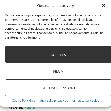
Nel caso, in cui, invece, a dominare siano le verdure,
Gestisci la tua privacy
come la zucca, ideale è un
Gewürztraminer
. E per i
primi piatti di pesce
? Di certo, si sposano bene con
Per fornire le migliori esperienze, utilizziamo tecnologie come i cookie
per memorizzare e/o accedere alle informazioni del dispositivo. Il
vini leggeri ed aciduli, serviti rigorosamente freddi.
consenso a queste tecnologie ci permetterà di elaborare dati come il
Un esempio eccellente è il
Verdicchio
. Infine, con
comportamento di navigazione o ID unici su questo sito. Non
acconsentire o ritirare il consenso può influire negativamente su alcune
l’intramontabile
pasta fresca al pomodoro
sono
caratteristiche e funzioni.
l’ideale vini rossi delicati nell’aroma e nel gusto, come
il
Bardolino DOC
.
ACCETTA
Post in collaborazione con Philips
NEGA
GESTISCI OPZIONI
Facebook
Twitter
Pinterest
LinkedIn
Email
Cookie Policy
Informativa sulla privacy ed informativa sui cookie
RELATED
POSTS