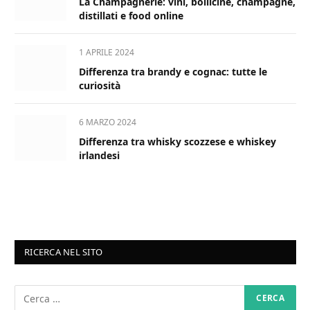
La Champagnerie: vini, bollicine, champagne,
distillati e food online
1 APRILE 2024
Differenza tra brandy e cognac: tutte le
curiosità
6 MARZO 2024
Differenza tra whisky scozzese e whiskey
irlandesi
RICERCA NEL SITO