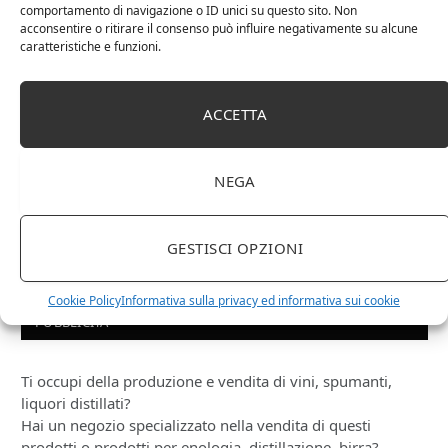
comportamento di navigazione o ID unici su questo sito. Non
acconsentire o ritirare il consenso può influire negativamente su alcune
caratteristiche e funzioni.
ACCETTA
NEGA
Le Casematte – Faro (box 6 x 0,75l) Mr. Vino Rosso
GESTISCI OPZIONI
Cookie Policy
Informativa sulla privacy ed informativa sui cookie
PUBBLICITÀ
Ti occupi della produzione e vendita di vini, spumanti,
liquori distillati?
Hai un negozio specializzato nella vendita di questi
prodotti o prodotti per enologia, distillazione, birra?