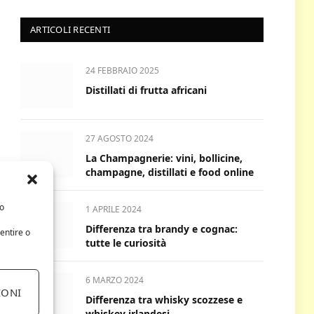
ARTICOLI RECENTI
24 FEBBRAIO 2025
Distillati di frutta africani
27 AGOSTO 2024
La Champagnerie: vini, bollicine,
champagne, distillati e food online
/o
1 APRILE 2024
Differenza tra brandy e cognac:
entire o
tutte le curiosità
6 MARZO 2024
IONI
Differenza tra whisky scozzese e
whiskey irlandesi