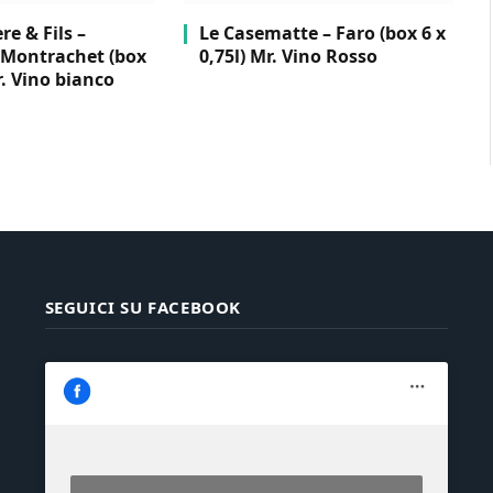
e & Fils –
Le Casematte – Faro (box 6 x
Montrachet (box
0,75l) Mr. Vino Rosso
r. Vino bianco
SEGUICI SU FACEBOOK