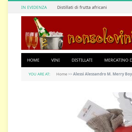
IN EVIDENZA
Distillati di frutta africani
HOME
VINI
DISTILLATI
MERCATINO D
YOU ARE AT:
Home
>>
Alessi Alessandro M. Merry Bo