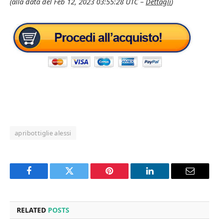
(alla data del Feb 12, 2023 03:55:28 UTC –
Dettagli
)
apribottiglie alessi
Facebook
Twitter
Pinterest
LinkedIn
Email
RELATED
POSTS