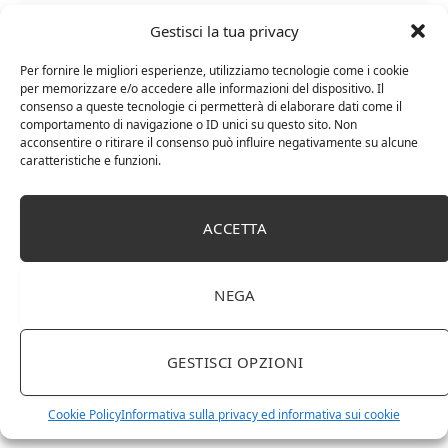
Gestisci la tua privacy
Per fornire le migliori esperienze, utilizziamo tecnologie come i cookie
per memorizzare e/o accedere alle informazioni del dispositivo. Il
consenso a queste tecnologie ci permetterà di elaborare dati come il
Chanson Pere & Fils – Chassagne Montrachet
comportamento di navigazione o ID unici su questo sito. Non
acconsentire o ritirare il consenso può influire negativamente su alcune
(box 3 x 0,75l) Mr. Vino bianco
caratteristiche e funzioni.
ACCETTA
NEGA
GESTISCI OPZIONI
Cookie Policy
Informativa sulla privacy ed informativa sui cookie
Le Casematte – Faro (box 6 x 0,75l) Mr. Vino Rosso