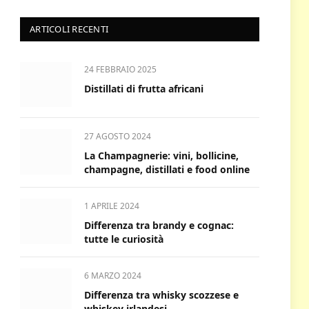
ARTICOLI RECENTI
24 FEBBRAIO 2025
Distillati di frutta africani
27 AGOSTO 2024
La Champagnerie: vini, bollicine,
champagne, distillati e food online
1 APRILE 2024
Differenza tra brandy e cognac:
tutte le curiosità
6 MARZO 2024
Differenza tra whisky scozzese e
whiskey irlandesi