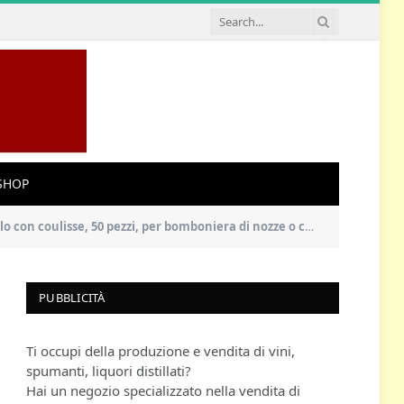
SHOP
bomboniera di nozze o come regalino per gli invitati a un compleanno
PUBBLICITÀ
Ti occupi della produzione e vendita di vini,
spumanti, liquori distillati?
Hai un negozio specializzato nella vendita di