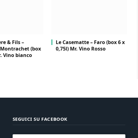
e & Fils –
Le Casematte – Faro (box 6 x
Montrachet (box
0,75l) Mr. Vino Rosso
r. Vino bianco
SEGUICI SU FACEBOOK