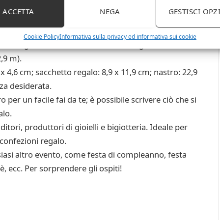
ACCETTA
NEGA
GESTISCI OPZ
Cookie Policy
Informativa sulla privacy ed informativa sui cookie
, 50 bigliettini bianchi, 50 sacchetti regalo con
,9 m).
9 x 4,6 cm; sacchetto regalo: 8,9 x 11,9 cm; nastro: 22,9
zza desiderata.
o per un facile fai da te; è possibile scrivere ciò che si
alo.
tori, produttori di gioielli e bigiotteria. Ideale per
 confezioni regalo.
lsiasi altro evento, come festa di compleanno, festa
, ecc. Per sorprendere gli ospiti!