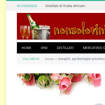
IN EVIDENZA
Distillati di frutta africani
HOME
VINI
DISTILLATI
MERCATINO D
YOU ARE AT:
Home
>>
AmaJOY, apribottiglie scheletrato argent