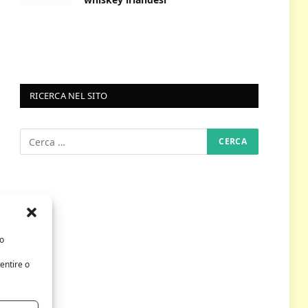
RICERCA NEL SITO
/o
entire o