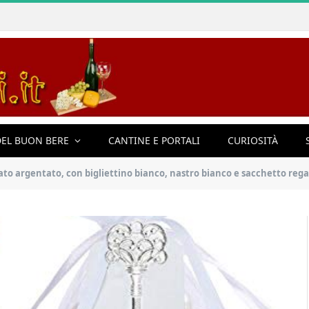
EL BUON BERE
CANTINE E PORTALI
CURIOSITÀ
ato, con bigliettino bianco, nastro bianco e sacchetto regalo con coulisse, 50 pezzi, per 