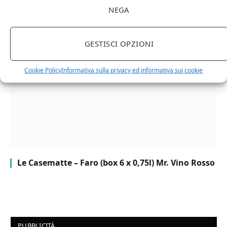
NEGA
Chanson Pere & Fils – Chassagne Montrachet
(box 3 x 0,75l) Mr. Vino bianco
GESTISCI OPZIONI
Cookie Policy
Informativa sulla privacy ed informativa sui cookie
Le Casematte – Faro (box 6 x 0,75l) Mr. Vino Rosso
PUBBLICITÀ