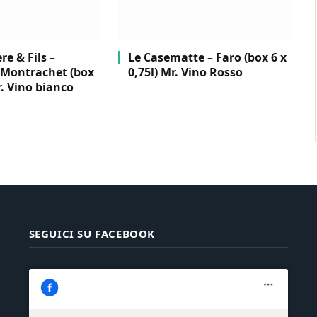
e & Fils –
Le Casematte – Faro (box 6 x
Montrachet (box
0,75l) Mr. Vino Rosso
r. Vino bianco
SEGUICI SU FACEBOOK