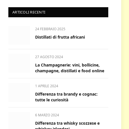
ARTICOLI RECENTI
24 FEBBRAIO 2025
Distillati di frutta africani
27 AGOSTO 2024
La Champagnerie: vini, bollicine,
champagne, distillati e food online
1 APRILE 2024
Differenza tra brandy e cognac:
tutte le curiosità
6 MARZO 2024
Differenza tra whisky scozzese e
whiskey irlandesi