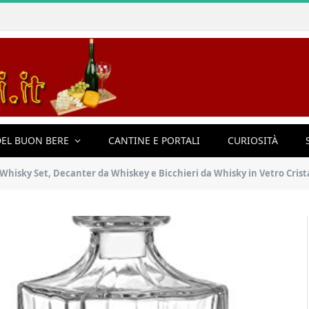
EL BUON BERE
CANTINE E PORTALI
CURIOSITÀ
Set, Decanter da Whiskey e Bicchieri da Whisky in Vetro Cristallo Premium, 100% Senza Pio