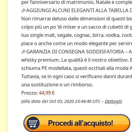
per l’anniversario di matrimonio, Natale e comple
🎉AGGIUNGI ALCUNI ELEGANTI ALLA TABELLA D
Non rimarrai deluso dalle dimensioni di questi b
colpo più un po ‘di mixer e un sacco di cubetti di g
tuo single malt, segale, cognac, birra, vodka, cockta
piace o anche come un modo elegante per servire
🎉GARANZIA DI CONSEGNA SODDISFATORIA – Amisglas
whisky premium. La qualità è il nostro obiettivo. 
schiuma PE modellata, questi occhiali alla moda 
Tuttavia, se in ogni caso si verificano danni duran
una sostituzione o un rimborso.
Prezzo:
44,99 €
(alla data del Oct 03, 2020 23:44:40 UTC –
Dettagli
)