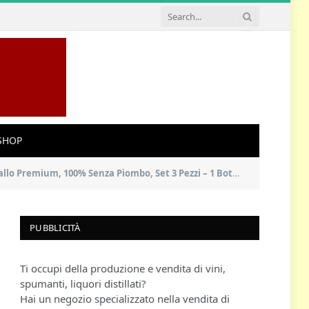
SHOP
mbo, Set 3 Pezzi – 1 Bottiglia (700 ml) e 2 Bicchieri (300 ml) (T2)
PUBBLICITÀ
Ti occupi della produzione e vendita di vini,
spumanti, liquori distillati?
Hai un negozio specializzato nella vendita di