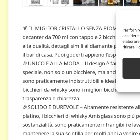
🍹 IL MIGLIOR CRISTALLO SENZA PIOMBO DI QUALI
Per fornir
accedere a
decanter da 700 ml con tappo e 2 bicchieri da whis
elaborare
alta qualità, dettagli simili al diamante per una tr
ritirare i
il bar di casa. Puoi goderti appieno l’esperienza d
🎉UNICO E ALLA MODA – Il design è fantastico e 
speciale, non solo un bicchiere, ma anche un’oper
sono praticamente indistruttibili e idealmente reali
bicchieri da whisky sono i migliori bicchieri da ba
trasparenza e chiarezza.
🎉SOLIDO E DUREVOLE – Altamente resistente alle
platino, i bicchieri di whisky Amisglass sono più pe
sostanzialità, sono praticamente infrangibili e lav
mantenere la sua scintilla per molti anni a venire 