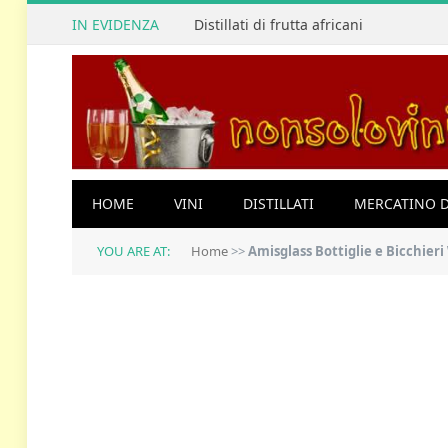
IN EVIDENZA
Distillati di frutta africani
HOME
VINI
DISTILLATI
MERCATINO D
YOU ARE AT:
Home
>>
Amisglass Bottiglie e Bicchieri Whisky 