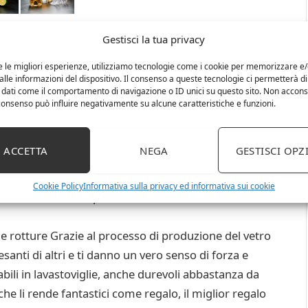
Gestisci la tua privacy
TÀ – Il set di decanter Amisglass include un
e le migliori esperienze, utilizziamo tecnologie come i cookie per memorizzare e
lle informazioni del dispositivo. Il consenso a queste tecnologie ci permetterà di
ky da 300 ml, realizzati in cristallo di alta gamma di
 dati come il comportamento di navigazione o ID unici su questo sito. Non accons
ama e una rifrazione brillante. il tuo tavolo da pranzo o
l consenso può influire negativamente su alcune caratteristiche e funzioni.
i degustazione di whisky.
moderno, elegante e stupendo, Il design lo rende più
ACCETTA
NEGA
GESTISCI OPZ
a d’arte. Questi vecchi bicchieri da whiskey alla moda
zzati per adattarsi alla tua mano. I nostri set di 2
Cookie Policy
Informativa sulla privacy ed informativa sui cookie
r in cristallo senza piombo ultra chiari, con la massima
 rotture Grazie al processo di produzione del vetro
santi di altri e ti danno un vero senso di forza e
abili in lavastoviglie, anche durevoli abbastanza da
che li rende fantastici come regalo, il miglior regalo