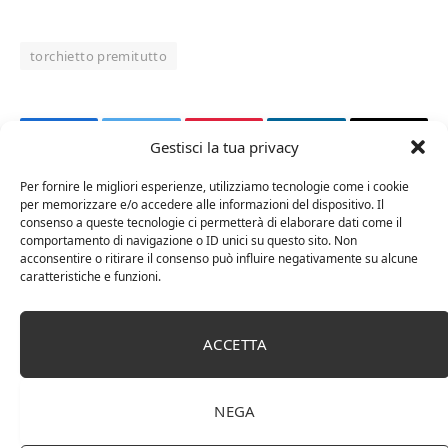
torchietto premitutto
Gestisci la tua privacy
Facebook
Twitter
Pinterest
LinkedIn
Email
Per fornire le migliori esperienze, utilizziamo tecnologie come i cookie
per memorizzare e/o accedere alle informazioni del dispositivo. Il
RELATED
POSTS
consenso a queste tecnologie ci permetterà di elaborare dati come il
comportamento di navigazione o ID unici su questo sito. Non
acconsentire o ritirare il consenso può influire negativamente su alcune
caratteristiche e funzioni.
ACCETTA
NEGA