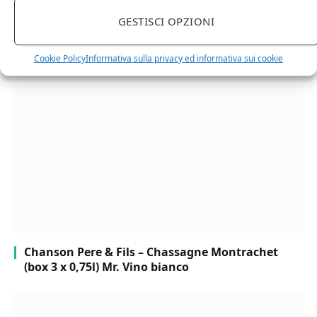
GESTISCI OPZIONI
Cipriani Arrigo, Vino Rosso Veneto IGT 2015,
Bottiglia Numerata, Produzione Limitata, 750 Ml
Cookie Policy
Informativa sulla privacy ed informativa sui cookie
Chanson Pere & Fils – Chassagne Montrachet
(box 3 x 0,75l) Mr. Vino bianco