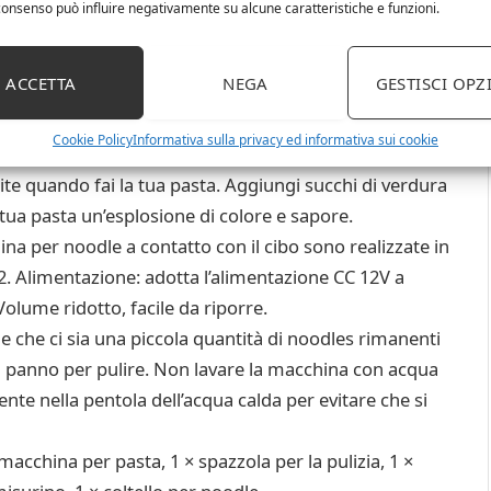
l consenso può influire negativamente su alcune caratteristiche e funzioni.
ore di spaghetti tradizionali. La nostra macchina per
ACCETTA
NEGA
GESTISCI OPZ
ess, puoi preparare la pasta a tuo agio senza
Cookie Policy
Informativa sulla privacy ed informativa sui cookie
r pasta è dotata di 3 tipi di stampi per pasta tra cui
inite quando fai la tua pasta. Aggiungi succhi di verdura
tua pasta un’esplosione di colore e sapore.
na per noodle a contatto con il cibo sono realizzate in
 2. Alimentazione: adotta l’alimentazione CC 12V a
Volume ridotto, facile da riporre.
he ci sia una piccola quantità di noodles rimanenti
o il panno per pulire. Non lavare la macchina con acqua
ente nella pentola dell’acqua calda per evitare che si
acchina per pasta, 1 × spazzola per la pulizia, 1 ×