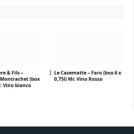
e & Fils –
Le Casematte – Faro (box 6 x
Montrachet (box
0,75l) Mr. Vino Rosso
r. Vino bianco