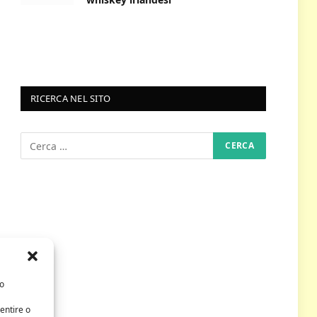
RICERCA NEL SITO
/o
entire o