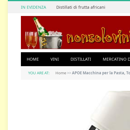
IN EVIDENZA
Distillati di frutta africani
HOME
VINI
DISTILLATI
MERCATINO D
YOU ARE AT:
Home
>>
APOE Macchina per la Pasta, Torchio