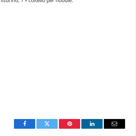
misurino, 1 × coltello per noodle.
Facebook
Twitter
Pinterest
LinkedIn
Email