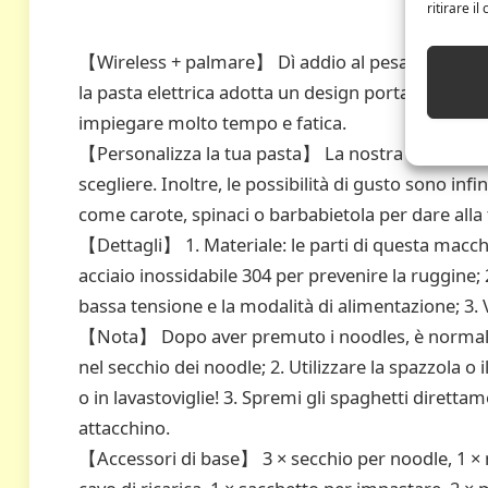
ritirare i
【Wireless + palmare】 Dì addio al pesante produtt
la pasta elettrica adotta un design portatile wirel
impiegare molto tempo e fatica.
【Personalizza la tua pasta】 La nostra macchina pe
scegliere. Inoltre, le possibilità di gusto sono inf
come carote, spinaci o barbabietola per dare alla 
【Dettagli】 1. Materiale: le parti di questa macchi
acciaio inossidabile 304 per prevenire la ruggine;
bassa tensione e la modalità di alimentazione; 3. 
【Nota】 Dopo aver premuto i noodles, è normale c
nel secchio dei noodle; 2. Utilizzare la spazzola 
o in lavastoviglie! 3. Spremi gli spaghetti direttam
attacchino.
【Accessori di base】 3 × secchio per noodle, 1 × m