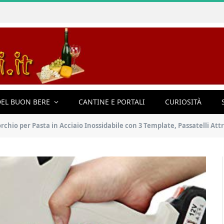
EL BUON BERE
CANTINE E PORTALI
CURIOSITÀ
 per Pasta in Acciaio Inossidabile con 3 Template, Passatelli Attrezzo, Pasta Ma