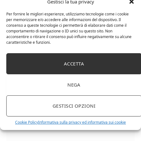
Gestisci la tua privacy
Per fornire le migliori esperienze, utilizziamo tecnologie come i cookie
per memorizzare e/o accedere alle informazioni del dispositivo. Il
consenso a queste tecnologie ci permetterà di elaborare dati come il
comportamento di navigazione o ID unici su questo sito. Non
acconsentire o ritirare il consenso può influire negativamente su alcune
caratteristiche e funzioni.
ACCETTA
Cipriani Arrigo, Vino Rosso Veneto IGT 2015,
Bottiglia Numerata, Produzione Limitata, 750 Ml
NEGA
GESTISCI OPZIONI
Cookie Policy
Informativa sulla privacy ed informativa sui cookie