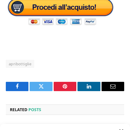
apribottiglie
Facebook
Twitter
Pinterest
LinkedIn
Email
RELATED
POSTS