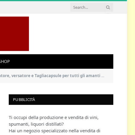
SHOP
per tutti gli amanti del vino e dell’enologia (Batterie non incluse)
PUBBLICITÀ
Ti occupi della produzione e vendita di vini,
spumanti, liquori distillati?
Hai un negozio specializzato nella vendita di