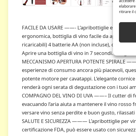
accedere a
elaborare
ritirare i
FACILE DA USARE ——- L’apribottiglie elettrico è 
ergonomica, bottiglia di vino facile da aprire con 
ricaricabili) 4 batterie AA (non incluse), cavatappi 
Aprire una bottiglia di vino in 7 secondi. Il sugh
MECCANISMO APERTURA POTENTE SPIRALE ——– Proge
esperienze di consumo ancora più piacevoli, quest
potente motore per cavatappi. L’elegante cornice 
renderà ogni serata di degustazione con i tuoi am
COMPAGNO DEL VINO DI UVA ——– Il cutter di fog
evacuando l’aria aiuta a mantenere il vino rosso 
versare vino senza perdite e buon gusto, rilassati e 
SALUTE E SICUREZZA ——— L’apribottiglie per vino 
certificazione FDA, può essere usato con sicurezza,