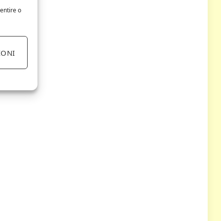
entire o
IONI