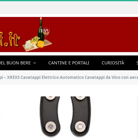
EL BUON BERE
CANTINE E PORTALI
CURIOSITÀ
S Cavatappi Elettrico Automatico Cavatappi da Vino con aeratore, versatore e Tagliacapsule 