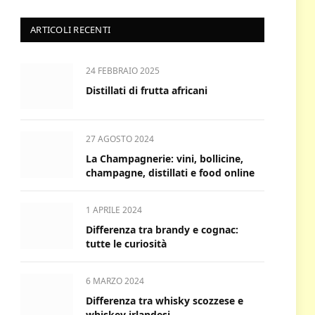
ARTICOLI RECENTI
24 FEBBRAIO 2025
Distillati di frutta africani
27 AGOSTO 2024
La Champagnerie: vini, bollicine,
champagne, distillati e food online
1 APRILE 2024
Differenza tra brandy e cognac:
tutte le curiosità
6 MARZO 2024
Differenza tra whisky scozzese e
whiskey irlandesi