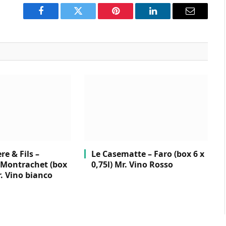
Facebook
Twitter
Pinterest
LinkedIn
Email
e & Fils –
Le Casematte – Faro (box 6 x
Montrachet (box
0,75l) Mr. Vino Rosso
r. Vino bianco