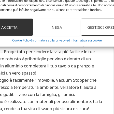
lle informazioni del dispositivo. Il consenso a queste tecnologie ci permetterà di
 dati come il comportamento di navigazione o ID unici su questo sito. Non accons
l consenso può influire negativamente su alcune caratteristiche e funzioni.
un semplice pulsante (2 pulsanti) con impugnatura
ACCETTA
NEGA
GESTISCI OPZ
apri del vino elettrico. Funziona con comuni (o
elettrici apre fino a 60 bottiglie (dipende dalle batterie).
Cookie Policy
Informativa sulla privacy ed informativa sui cookie
ero può essere facilmente rimosso dal cavatappi.
ttato per rendere la vita più facile e le tue
o robusto Apribottiglie per vino è dotato di un
in alluminio completerà il tuo tavolo da pranzo e
ici un vero spasso!
lio è facilmente rimovibile. Vacuum Stopper che
fresco a temperatura ambiente, versatore ti aiuta a
goditi il vino con la famiglia, gli amici.
è realizzato con materiali per uso alimentare, ha la
 rende la tua vita di svago più sicura e sicura!