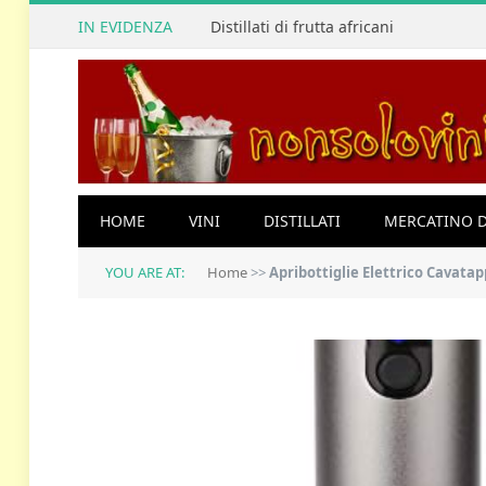
IN EVIDENZA
Distillati di frutta africani
HOME
VINI
DISTILLATI
MERCATINO D
YOU ARE AT:
Home
>>
Apribottiglie Elettrico Cavatappi – XREX