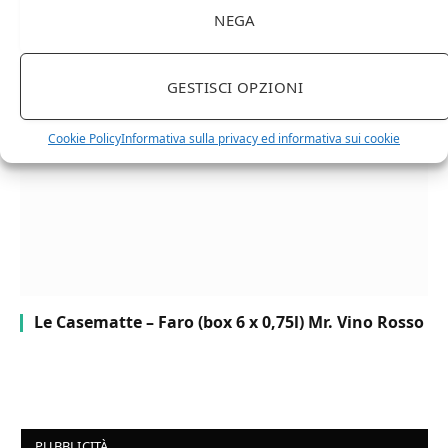
NEGA
Chanson Pere & Fils – Chassagne Montrachet
(box 3 x 0,75l) Mr. Vino bianco
GESTISCI OPZIONI
Cookie Policy
Informativa sulla privacy ed informativa sui cookie
Le Casematte – Faro (box 6 x 0,75l) Mr. Vino Rosso
PUBBLICITÀ