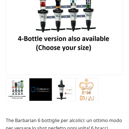
The Barbarian 6 bottiglie per alcolici: un ottimo modo
per versare lo shot perfetto ogni volta! 6 bracci