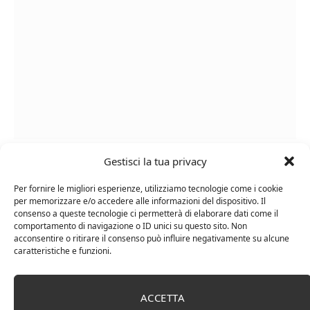
Cipriani Arrigo, Vino Rosso Veneto IGT 2015,
Gestisci la tua privacy
Bottiglia Numerata, Produzione Limitata, 750 Ml
Per fornire le migliori esperienze, utilizziamo tecnologie come i cookie
per memorizzare e/o accedere alle informazioni del dispositivo. Il
consenso a queste tecnologie ci permetterà di elaborare dati come il
comportamento di navigazione o ID unici su questo sito. Non
acconsentire o ritirare il consenso può influire negativamente su alcune
caratteristiche e funzioni.
ACCETTA