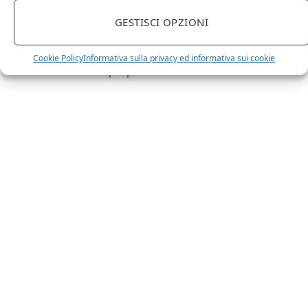
prodotti o prodotti per enologia, distillazione, birra?
GESTISCI OPZIONI
Non hai un sito web o vuoi un restyling del tuo sito
esistente?
Sei interessato a comparire in queste pagine?
Contattaci
,
Cookie Policy
Informativa sulla privacy ed informativa sui cookie
sarai ricontattato al più presto.