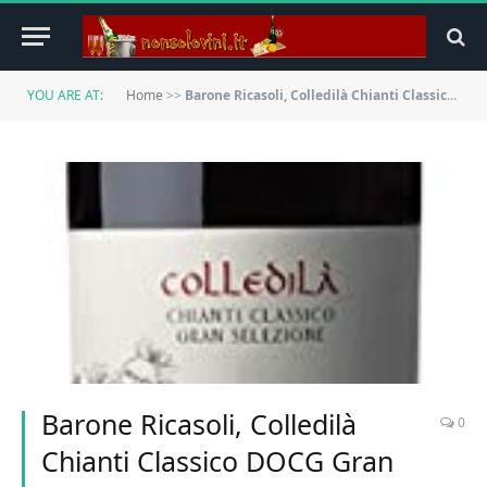
YOU ARE AT:
Home
>>
Barone Ricasoli, Colledilà Chianti Classico DOCG Gran Selezione, VINO ROSSO (confezione di 6x75cl) Italia/Toscana
Barone Ricasoli, Colledilà
0
Chianti Classico DOCG Gran