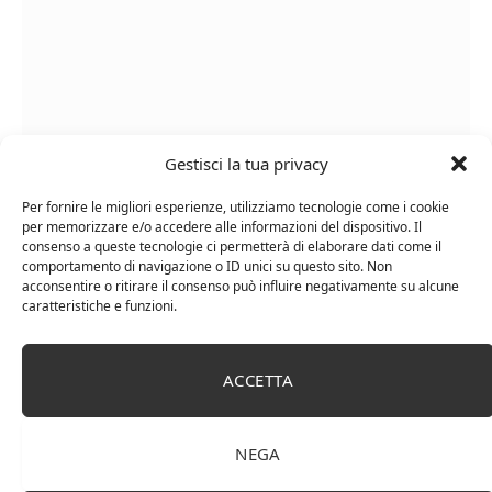
Gestisci la tua privacy
Per fornire le migliori esperienze, utilizziamo tecnologie come i cookie
per memorizzare e/o accedere alle informazioni del dispositivo. Il
Le Casematte – Faro (box 6 x 0,75l) Mr. Vino Rosso
consenso a queste tecnologie ci permetterà di elaborare dati come il
comportamento di navigazione o ID unici su questo sito. Non
acconsentire o ritirare il consenso può influire negativamente su alcune
caratteristiche e funzioni.
PUBBLICITÀ
ACCETTA
Ti occupi della produzione e vendita di vini, spumanti,
NEGA
liquori distillati?
Hai un negozio specializzato nella vendita di questi