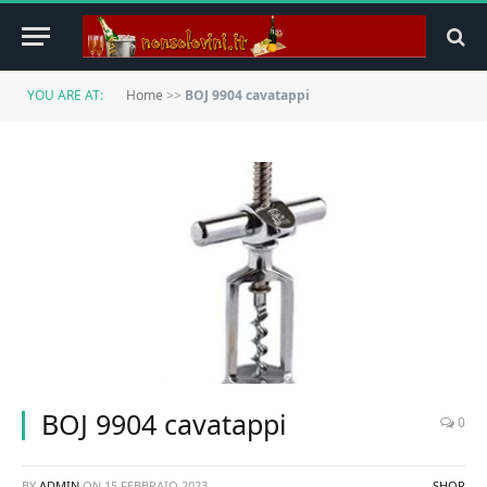
YOU ARE AT:
Home
>>
BOJ 9904 cavatappi
BOJ 9904 cavatappi
0
BY
ADMIN
ON
15 FEBBRAIO 2023
SHOP