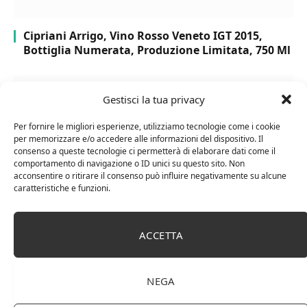
Cipriani Arrigo, Vino Rosso Veneto IGT 2015,
Bottiglia Numerata, Produzione Limitata, 750 Ml
Gestisci la tua privacy
Per fornire le migliori esperienze, utilizziamo tecnologie come i cookie
per memorizzare e/o accedere alle informazioni del dispositivo. Il
consenso a queste tecnologie ci permetterà di elaborare dati come il
comportamento di navigazione o ID unici su questo sito. Non
acconsentire o ritirare il consenso può influire negativamente su alcune
caratteristiche e funzioni.
ACCETTA
Chanson Pere & Fils – Chassagne Montrachet
(box 3 x 0,75l) Mr. Vino bianco
NEGA