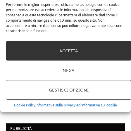
Chanson Pere & Fils – Chassagne Montrachet
Per fornire le migliori esperienze, utilizziamo tecnologie come i cookie
(box 3 x 0,75l) Mr. Vino bianco
per memorizzare e/o accedere alle informazioni del dispositivo. Il
consenso a queste tecnologie ci permetterà di elaborare dati come il
comportamento di navigazione o ID unici su questo sito. Non
acconsentire o ritirare il consenso può influire negativamente su alcune
caratteristiche e funzioni.
ACCETTA
NEGA
GESTISCI OPZIONI
Le Casematte – Faro (box 6 x 0,75l) Mr. Vino Rosso
Cookie Policy
Informativa sulla privacy ed informativa sui cookie
PUBBLICITÀ