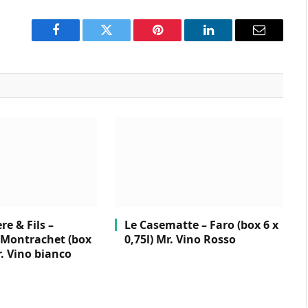
Facebook
Twitter
Pinterest
LinkedIn
Email
e & Fils –
Le Casematte – Faro (box 6 x
Montrachet (box
0,75l) Mr. Vino Rosso
r. Vino bianco