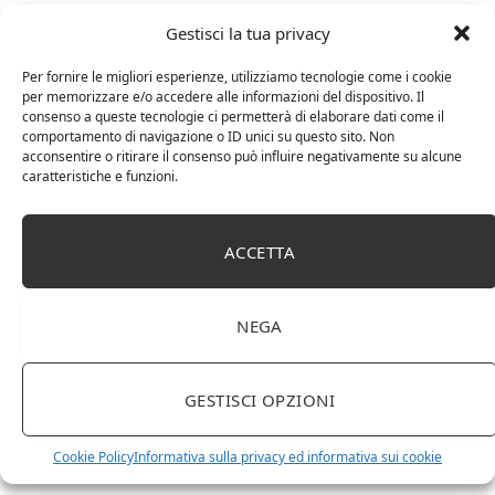
Gestisci la tua privacy
Per fornire le migliori esperienze, utilizziamo tecnologie come i cookie
per memorizzare e/o accedere alle informazioni del dispositivo. Il
consenso a queste tecnologie ci permetterà di elaborare dati come il
Chanson Pere & Fils – Chassagne Montrachet
comportamento di navigazione o ID unici su questo sito. Non
acconsentire o ritirare il consenso può influire negativamente su alcune
(box 3 x 0,75l) Mr. Vino bianco
caratteristiche e funzioni.
ACCETTA
NEGA
GESTISCI OPZIONI
Cookie Policy
Informativa sulla privacy ed informativa sui cookie
Le Casematte – Faro (box 6 x 0,75l) Mr. Vino Rosso