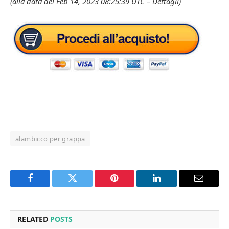
(alla data del Feb 14, 2023 08:25:39 UTC –
Dettagli
)
alambicco per grappa
Facebook
Twitter
Pinterest
LinkedIn
Email
RELATED
POSTS