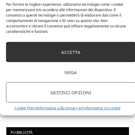
Chanson Pere & Fils – Chassagne Montrachet
Per fornire le migliori esperienze, utilizziamo tecnologie come i cookie
(box 3 x 0,75l) Mr. Vino bianco
per memorizzare e/o accedere alle informazioni del dispositivo. Il
consenso a queste tecnologie ci permetterà di elaborare dati come il
comportamento di navigazione o ID unici su questo sito. Non
acconsentire o ritirare il consenso può influire negativamente su alcune
caratteristiche e funzioni.
ACCETTA
NEGA
GESTISCI OPZIONI
Le Casematte – Faro (box 6 x 0,75l) Mr. Vino Rosso
Cookie Policy
Informativa sulla privacy ed informativa sui cookie
PUBBLICITÀ