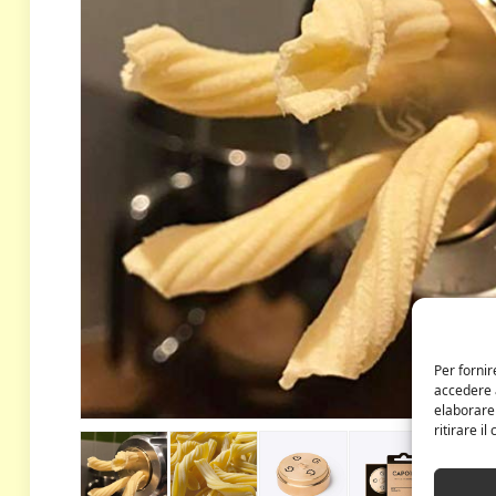
Per fornir
accedere a
elaborare
ritirare i