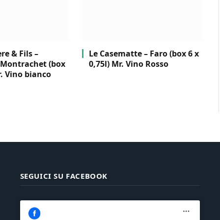
e & Fils –
Le Casematte – Faro (box 6 x
Montrachet (box
0,75l) Mr. Vino Rosso
r. Vino bianco
SEGUICI SU FACEBOOK