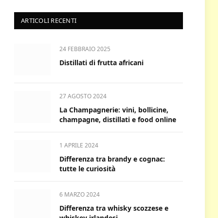
ARTICOLI RECENTI
24 FEBBRAIO 2025
Distillati di frutta africani
27 AGOSTO 2024
La Champagnerie: vini, bollicine,
champagne, distillati e food online
1 APRILE 2024
Differenza tra brandy e cognac:
tutte le curiosità
6 MARZO 2024
Differenza tra whisky scozzese e
whiskey irlandesi