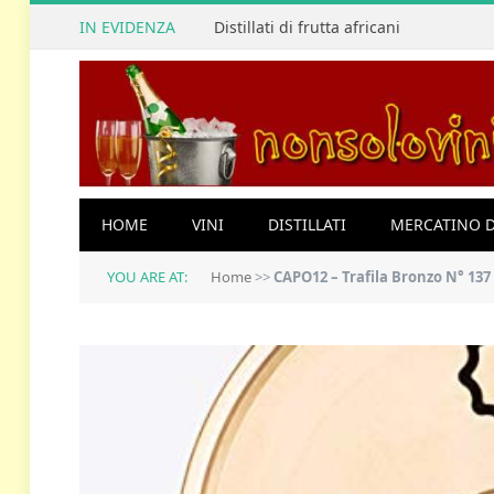
IN EVIDENZA
Distillati di frutta africani
HOME
VINI
DISTILLATI
MERCATINO D
YOU ARE AT:
Home
>>
CAPO12 – Trafila Bronzo N° 137 TORC