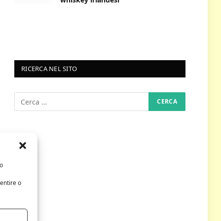
RICERCA NEL SITO
/o
entire o