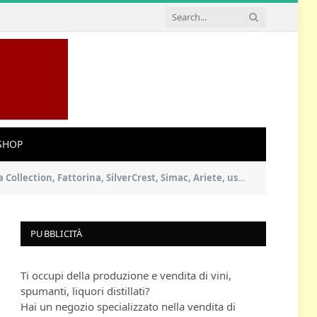
SHOP
rina, SilverCrest, Simac, Ariete, usando ANELLI DI RIDUZIONE.
PUBBLICITÀ
Ti occupi della produzione e vendita di vini,
spumanti, liquori distillati?
Hai un negozio specializzato nella vendita di