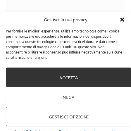
Gestisci la tua privacy
Per fornire le migliori esperienze, utilizziamo tecnologie come i cookie
per memorizzare e/o accedere alle informazioni del dispositivo. Il
consenso a queste tecnologie ci permetterà di elaborare dati come il
comportamento di navigazione o ID unici su questo sito. Non
acconsentire o ritirare il consenso può influire negativamente su alcune
Chanson Pere & Fils – Chassagne Montrachet
caratteristiche e funzioni.
(box 3 x 0,75l) Mr. Vino bianco
ACCETTA
NEGA
GESTISCI OPZIONI