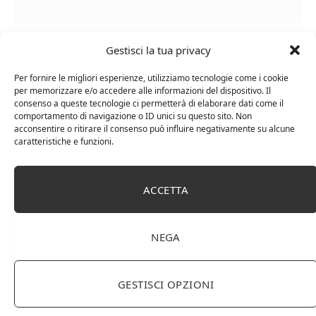
Le Casematte – Faro (box 6 x 0,75l) Mr. Vino Rosso
Gestisci la tua privacy
Per fornire le migliori esperienze, utilizziamo tecnologie come i cookie
per memorizzare e/o accedere alle informazioni del dispositivo. Il
consenso a queste tecnologie ci permetterà di elaborare dati come il
comportamento di navigazione o ID unici su questo sito. Non
PUBBLICITÀ
acconsentire o ritirare il consenso può influire negativamente su alcune
caratteristiche e funzioni.
Ti occupi della produzione e vendita di vini, spumanti,
liquori distillati?
ACCETTA
Hai un negozio specializzato nella vendita di questi
prodotti o prodotti per enologia, distillazione, birra?
Non hai un sito web o vuoi un restyling del tuo sito
NEGA
esistente?
Sei interessato a comparire in queste pagine?
Contattaci
,
sarai ricontattato al più presto.
GESTISCI OPZIONI