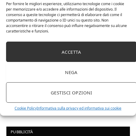
Chanson Pere & Fils – Chassagne Montrachet
Per fornire le migliori esperienze, utilizziamo tecnologie come i cookie
(box 3 x 0,75l) Mr. Vino bianco
per memorizzare e/o accedere alle informazioni del dispositivo. Il
consenso a queste tecnologie ci permetterà di elaborare dati come il
comportamento di navigazione o ID unici su questo sito. Non
acconsentire o ritirare il consenso può influire negativamente su alcune
caratteristiche e funzioni.
ACCETTA
NEGA
GESTISCI OPZIONI
Le Casematte – Faro (box 6 x 0,75l) Mr. Vino Rosso
Cookie Policy
Informativa sulla privacy ed informativa sui cookie
PUBBLICITÀ