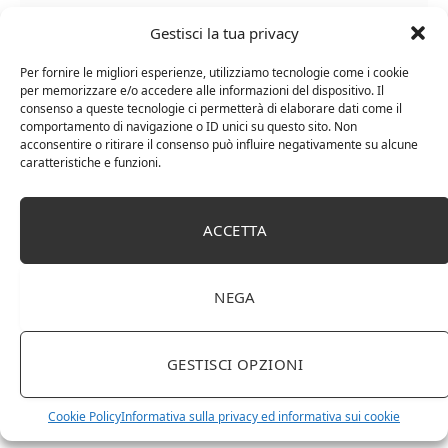
Gestisci la tua privacy
Per fornire le migliori esperienze, utilizziamo tecnologie come i cookie
per memorizzare e/o accedere alle informazioni del dispositivo. Il
consenso a queste tecnologie ci permetterà di elaborare dati come il
Chanson Pere & Fils – Chassagne Montrachet
comportamento di navigazione o ID unici su questo sito. Non
acconsentire o ritirare il consenso può influire negativamente su alcune
(box 3 x 0,75l) Mr. Vino bianco
caratteristiche e funzioni.
ACCETTA
NEGA
GESTISCI OPZIONI
Cookie Policy
Informativa sulla privacy ed informativa sui cookie
Le Casematte – Faro (box 6 x 0,75l) Mr. Vino Rosso